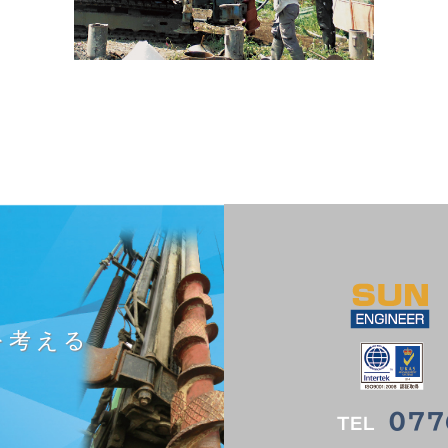
を考える
。
077
TEL